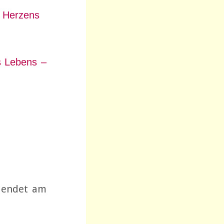
s Herzens
s Lebens –
 endet am