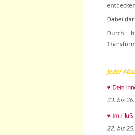
entdecken
Dabei darf
Durch b
Transform
Jeder Absc
♥ Dein in
23. bis 26
♥ Im Fluß
22. bis 25