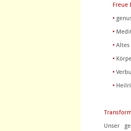
Freue 
•
genus
•
Medit
•
Altes
•
Körpe
•
Verb
•
Heilr
Transform
Unser ge