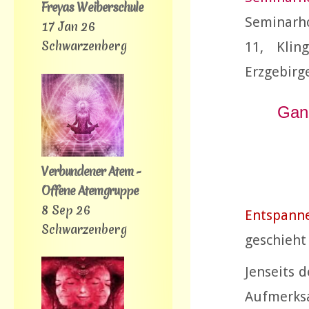
Freyas Weiberschule
Seminarh
17 Jan 26
Schwarzenberg
11, Klin
Erzgebirg
Ganz
Verbundener Atem -
Offene Atemgruppe
8 Sep 26
Entspann
Schwarzenberg
geschieht 
Jenseits 
Aufmerks