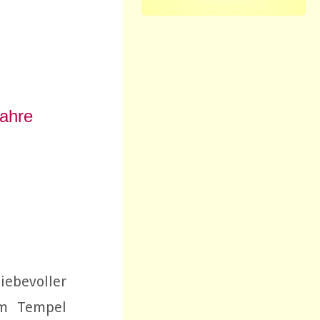
wahre
iebevoller
em Tempel