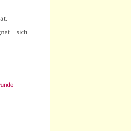
at.
net sich
wunde
n