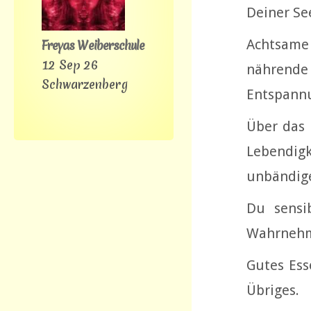
Deiner Se
Achtsame
Freyas Weiberschule
12 Sep 26
nährende
Schwarzenberg
Entspannu
Über das 
Lebendig
unbändige
Du sensib
Wahrnehmu
Gutes Ess
Übriges.