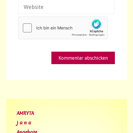
AMRYTA
j a n a
Angebote