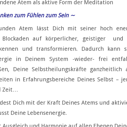
ndene Atem als aktive Form der Meditation
nken zum Fühlen zum Sein ∼
unden Atem lässt Dich mit seiner hoch ener
 Blockaden auf körperlicher, geistiger und 
kennen und transformieren. Dadurch kann s
ergie in Deinem System -wieder- frei entfal
ßen, Deine Selbstheilungskräfte ganzheitlich a
eiten in Erfahrungsbereiche Deines Selbst – je
 Zeit…
dest Dich mit der Kraft Deines Atems und aktivi
sst Deine Lebensenergie.
t Ausgleich und Harmonie auf allen Ebenen Dein