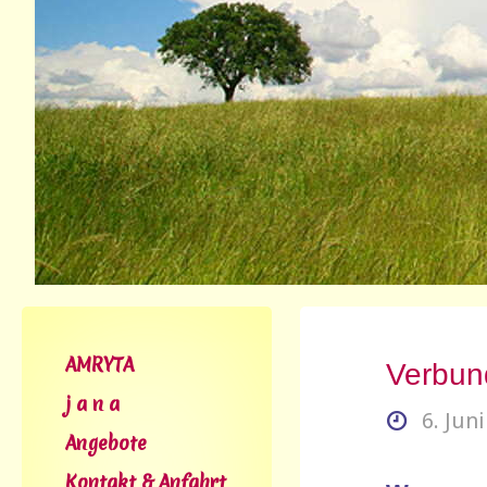
AMRYTA
Verbun
j a n a
6. Jun
Angebote
Kontakt & Anfahrt