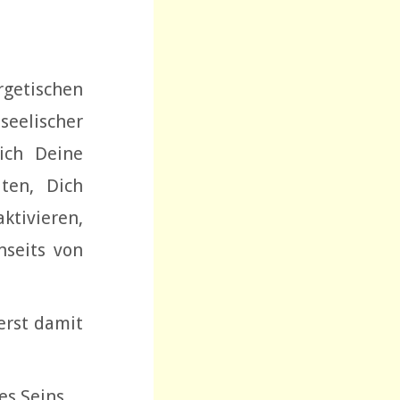
getischen
seelischer
ich Deine
ten, Dich
ktivieren,
nseits von
erst damit
es Seins.