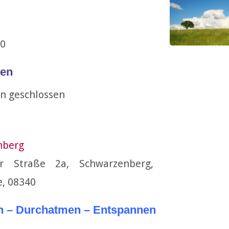
23
30
en
n geschlossen
nberg
er Straße 2a, Schwarzenberg,
e, 08340
n – Durchatmen – Entspannen