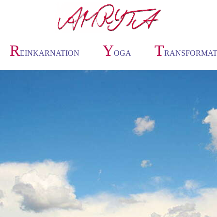
R
Y
T
EINKARNATION
OGA
RANSFORMAT