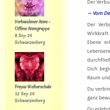
Der Verbu
∼ Vom De
Verbundener Atem -
Der Verb
Offene Atemgruppe
Wirkkraft
8 Sep 26
Ebene er
Schwarzenberg
Lebensen
durchflie
Dich begl
Raum und
Freyas Weiberschule
Du verbin
12 Sep 26
ganz bewu
Schwarzenberg
Du erlebs