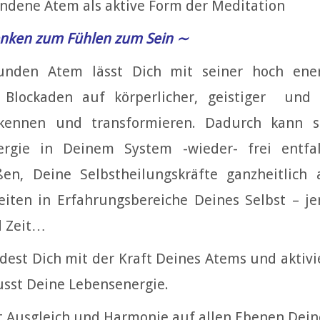
ndene Atem als aktive Form der Meditation
nken zum Fühlen zum Sein ∼
unden Atem lässt Dich mit seiner hoch ener
 Blockaden auf körperlicher, geistiger und 
kennen und transformieren. Dadurch kann s
ergie in Deinem System -wieder- frei entfal
ßen, Deine Selbstheilungskräfte ganzheitlich a
eiten in Erfahrungsbereiche Deines Selbst – je
 Zeit…
dest Dich mit der Kraft Deines Atems und aktivi
sst Deine Lebensenergie.
t Ausgleich und Harmonie auf allen Ebenen Dein