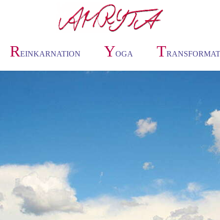
R
Y
T
EINKARNATION
OGA
RANSFORMAT