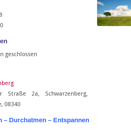
'18
30
en
n geschlossen
nberg
er Straße 2a, Schwarzenberg,
e, 08340
n – Durchatmen – Entspannen