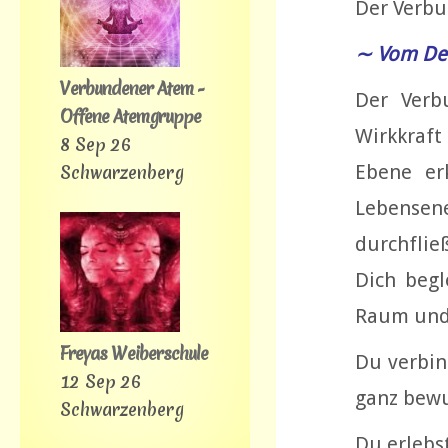
Der Verbu
∼ Vom De
Verbundener Atem -
Der Verb
Offene Atemgruppe
Wirkkraft
8 Sep 26
Ebene er
Schwarzenberg
Lebensen
durchflie
Dich begl
Raum und
Freyas Weiberschule
Du verbin
12 Sep 26
ganz bewu
Schwarzenberg
Du erlebs