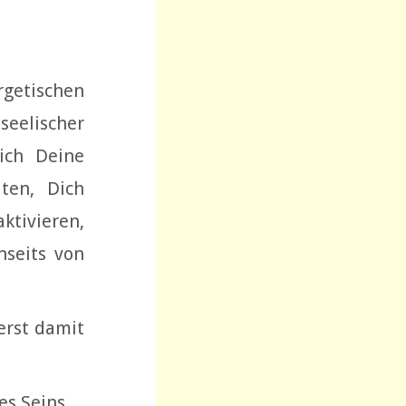
getischen
seelischer
ich Deine
ten, Dich
ktivieren,
nseits von
erst damit
es Seins.