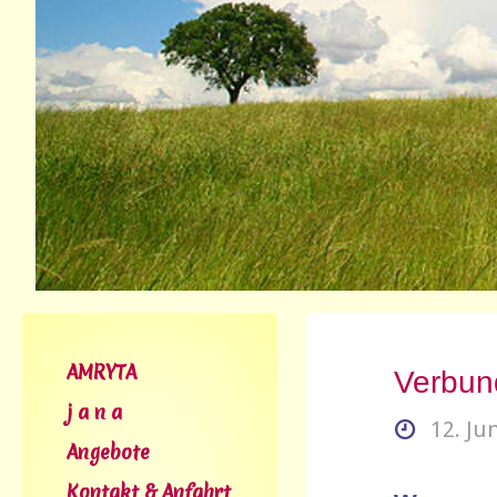
AMRYTA
Verbun
j a n a
12. Ju
Angebote
Kontakt & Anfahrt