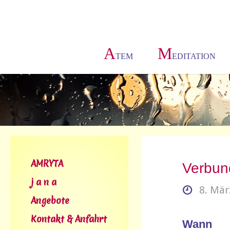
A
M
TEM
EDITATION
AMRYTA
Verbun
j a n a
8. Mär
Angebote
Kontakt & Anfahrt
Wann