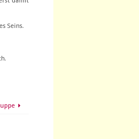
erst damit
es Seins.
ch.
ruppe