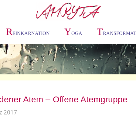
R
Y
T
EINKARNATION
OGA
RANSFORMAT
dener Atem – Offene Atemgruppe
z 2017