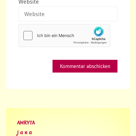
Website
AMRYTA
j a n a